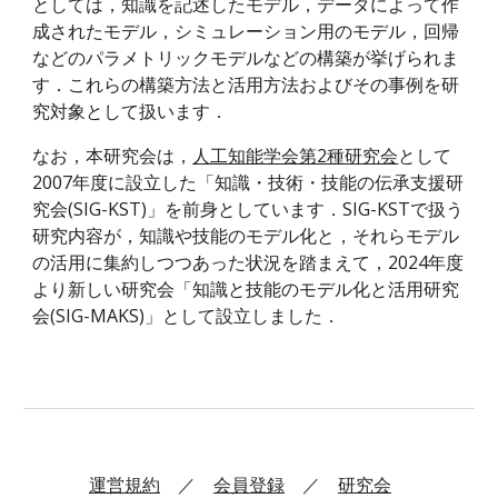
としては，知識を記述したモデル，データによって作
成されたモデル，シミュレーション用のモデル，回帰
などのパラメトリックモデルなどの構築が挙げられま
す．これらの構築方法と活用方法およびその事例を研
究対象として扱います．
なお，本研究会は，
人工知能学会第2種研究会
として
2007年度に設立した「知識・技術・技能の伝承支援研
究会(SIG-KST)」を前身としています．SIG-KSTで扱う
研究内容が，知識や技能のモデル化と，それらモデル
の活用に集約しつつあった状況を踏まえて，2024年度
より新しい研究会「知識と技能のモデル化と活用研究
会(SIG-MAKS)」として設立しました．
運営規約
／
会員登録
／
研究会